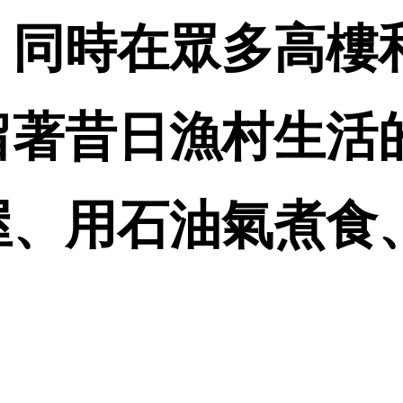
，同時在眾多高樓
留著昔日漁村生活
屋、用石油氣煮食