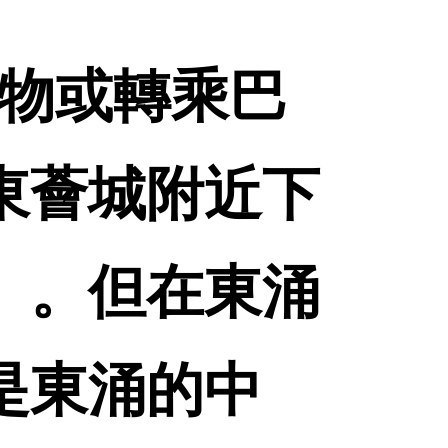
購物或轉乘巴
東薈城附近下
）。但在東涌
是東涌的中