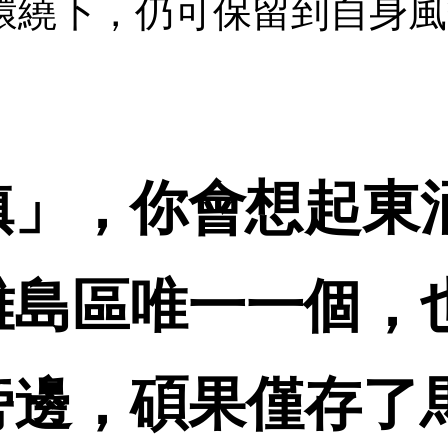
環繞下，仍可保留到自身風
鎮」，你會想起東
離島區唯一一個，
旁邊，碩果僅存了