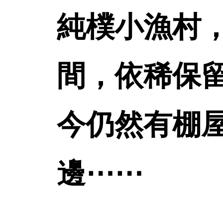
純樸小漁村
間，依稀保
今仍然有棚
邊⋯⋯