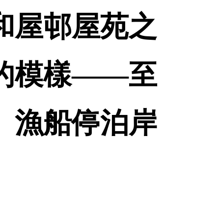
和屋邨屋苑之
的模樣——至
、漁船停泊岸