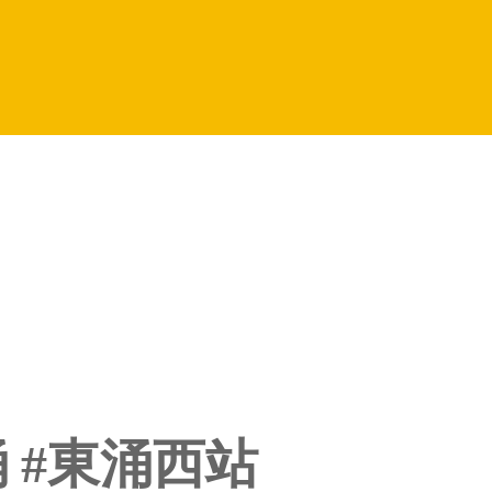
灣涌 #東涌西站