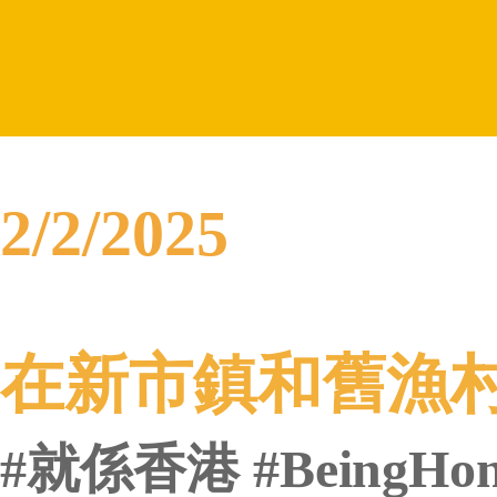
2/2/2025
在新市鎮和舊漁村之
#就係香港 #BeingH