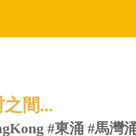
間...
ongKong #東涌 #馬