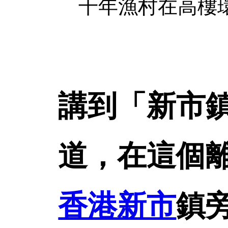
千年漁村在高樓
講到「新市
道，在這個
香港新市
鎮