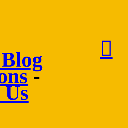
︎
Blog
ons
-
 Us