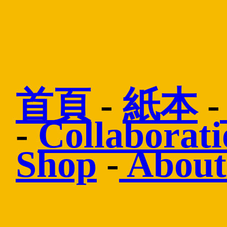
首頁
-
紙本
-
-
Collaborati
Shop
-
About