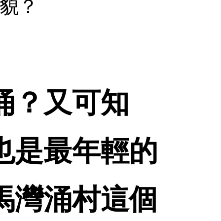
貌？
涌？又可知
也是最年輕的
馬灣涌村這個