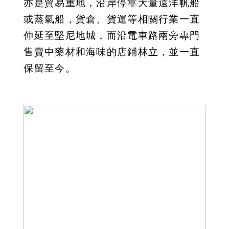
亦是貿易重地，沿岸停靠大量遠洋帆船
或蒸氣船，貨倉、貨運等相關行業一直
伸延至堅尼地城，而沿電車路兩旁專門
售賣中藥材和海味的店鋪林立，並一直
保留至今。