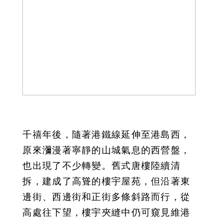
千禧年後，隨著港鐵線延伸至港島西，
原來瀰漫著寧靜的山城氣息的西營盤，
也出現了不少轉變。舊式唐樓陸續清
拆，建成了高聳的樓宇屋苑，但沿著東
邊街、西邊街和正街多條斜路而行，從
高處往下望，樓宇夾縫中仍可窺見維港