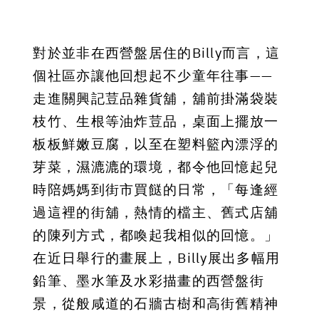
對於並非在西營盤居住的Billy而言，這
個社區亦讓他回想起不少童年往事——
走進關興記荳品雜貨舖，舖前掛滿袋裝
枝竹、生根等油炸荳品，桌面上擺放一
板板鮮嫩豆腐，以至在塑料籃內漂浮的
芽菜，濕漉漉的環境，都令他回憶起兒
時陪媽媽到街市買餸的日常，「每逢經
過這裡的街舖，熱情的檔主、舊式店舖
的陳列方式，都喚起我相似的回憶。」
在近日舉行的畫展上，Billy展出多幅用
鉛筆、墨水筆及水彩描畫的西營盤街
景，從般咸道的石牆古樹和高街舊精神