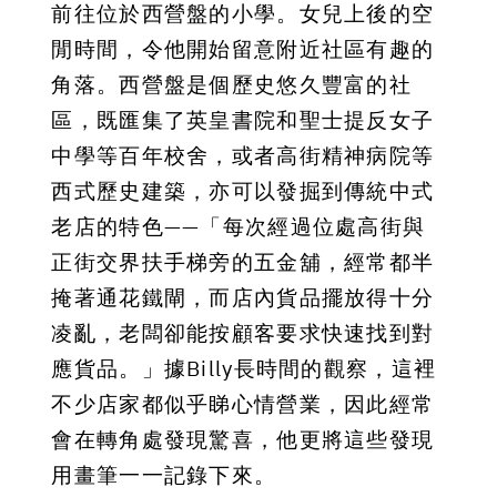
前往位於西營盤的小學。女兒上後的空
閒時間，令他開始留意附近社區有趣的
角落。西營盤是個歷史悠久豐富的社
區，既匯集了英皇書院和聖士提反女子
中學等百年校舍，或者高街精神病院等
西式歷史建築，亦可以發掘到傳統中式
老店的特色——「每次經過位處高街與
正街交界扶手梯旁的五金舖，經常都半
掩著通花鐵閘，而店內貨品擺放得十分
凌亂，老闆卻能按顧客要求快速找到對
應貨品。」據Billy長時間的觀察，這裡
不少店家都似乎睇心情營業，因此經常
會在轉角處發現驚喜，他更將這些發現
用畫筆一一記錄下來。