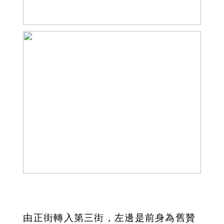
由正街轉入第三街，左邊是前身為舊贊