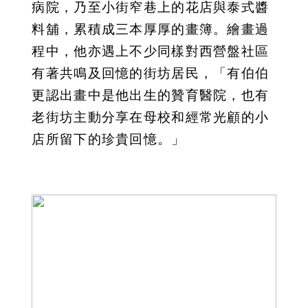
病院，乃至小街窄巷上的花店與泰式醬
料舖，累積成三本厚厚的畫簿。繪畫過
程中，他亦遇上不少同樣對西營盤社區
有著共鳴及回憶的街坊居民，「有伯伯
更認出畫中是他出生的贊育醫院，也有
老街坊主動分享在母校和經常光顧的小
店所留下的珍貴回憶。」