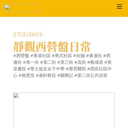
︎
27/2/2025
靜觀西營盤日常
#西營盤 #香港社區 #舊式社區 #街舖 #東邊街 #西
邊街 #第一街 #第二街 #第三街 #高街 #般咸道 #英
皇書院 #聖士提反女子中學 #贊育醫院 #西區社區中
心 #救恩堂 #嘉軒餅店 #關興記 #第二街公共浴室