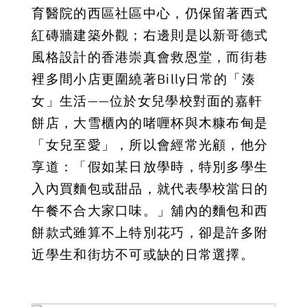
育醫院的西區社區中心，仍保留著西式
紅磚牆建築外觀；右邊則是以新哥德式
風格設計的香港崇真會救恩堂，而街巷
裡多間小店更圍繞著Billy日常的「湊
女」生活——位於女兒學校對面的嘉軒
餅店，大雪櫃內的啫喱杯與木糠布甸是
「女兒至愛」，所以會經常光顧，他分
享道：「假如某日放學時，特別多學生
入內買麵包或甜品，就代表學校當日的
午餐不合大家口味。」舖內的麵包和西
餅款式雖算不上特別花巧，卻是許多附
近學生和街坊不可或缺的日常選擇。